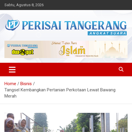
Skip
Sabtu, Agustus 8, 2026
to
content
Angkat Suara
Perisai Tangerang – Angkat
Suara
Home
Bisnis
Tangsel Kembangkan Pertanian Perkotaan Lewat Bawang
Merah