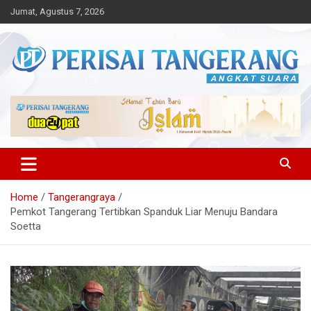
Skip
Jumat, Agustus 7, 2026
to
content
Angkat Suara
Perisai Tangerang – Angkat
Suara
Home
Tangerangraya
Pemkot Tangerang Tertibkan Spanduk Liar Menuju Bandara
Soetta