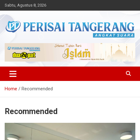
Skip
Sabtu, Agustus 8, 2026
to
content
Angkat Suara
Perisai Tangerang – Angkat
Suara
Home
Recommended
Recommended