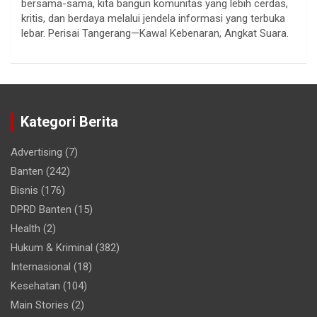
bersama-sama, kita bangun komunitas yang lebih cerdas,
kritis, dan berdaya melalui jendela informasi yang terbuka
lebar. Perisai Tangerang—Kawal Kebenaran, Angkat Suara.
Kategori Berita
Advertising
(7)
Banten
(242)
Bisnis
(176)
DPRD Banten
(15)
Health
(2)
Hukum & Kriminal
(382)
Internasional
(18)
Kesehatan
(104)
Main Stories
(2)