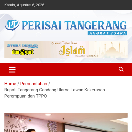
Skip
Kamis, Agustus 6, 2026
to
content
Angkat Suara
Perisai Tangerang – Angkat
Suara
Home
Pemerintahan
Bupati Tangerang Gandeng Ulama Lawan Kekerasan
Perempuan dan TPPO