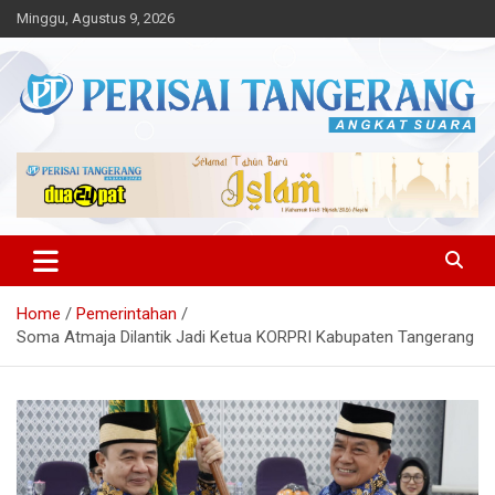
Skip
Minggu, Agustus 9, 2026
to
content
Angkat Suara
Perisai Tangerang – Angkat
Suara
Home
Pemerintahan
Soma Atmaja Dilantik Jadi Ketua KORPRI Kabupaten Tangerang