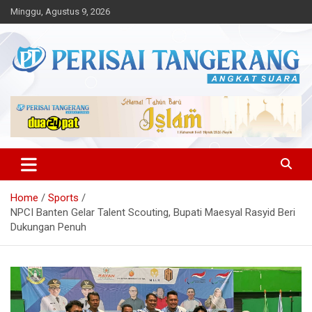
Skip
Minggu, Agustus 9, 2026
to
content
Angkat Suara
Perisai Tangerang – Angkat
Suara
Home
Sports
NPCI Banten Gelar Talent Scouting, Bupati Maesyal Rasyid Beri
Dukungan Penuh