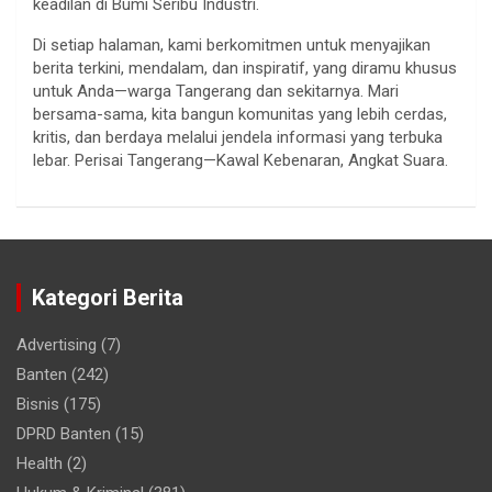
keadilan di Bumi Seribu Industri.
Di setiap halaman, kami berkomitmen untuk menyajikan
berita terkini, mendalam, dan inspiratif, yang diramu khusus
untuk Anda—warga Tangerang dan sekitarnya. Mari
bersama-sama, kita bangun komunitas yang lebih cerdas,
kritis, dan berdaya melalui jendela informasi yang terbuka
lebar. Perisai Tangerang—Kawal Kebenaran, Angkat Suara.
Kategori Berita
Advertising
(7)
Banten
(242)
Bisnis
(175)
DPRD Banten
(15)
Health
(2)