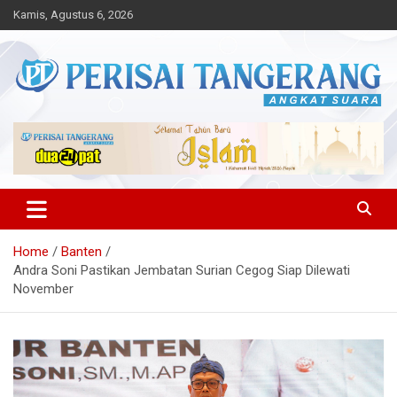
Skip
Kamis, Agustus 6, 2026
to
content
Angkat Suara
Perisai Tangerang – Angkat
Suara
Home
Banten
Andra Soni Pastikan Jembatan Surian Cegog Siap Dilewati
November