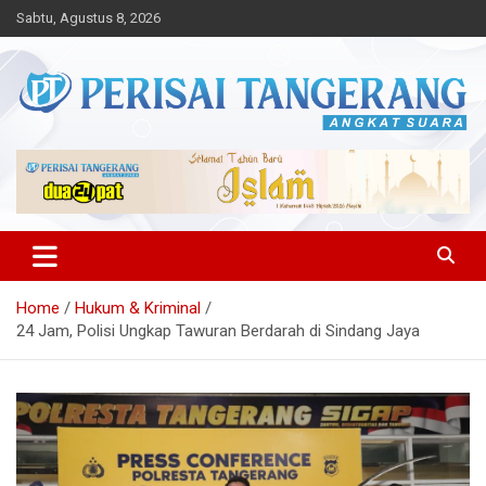
Skip
Sabtu, Agustus 8, 2026
to
content
Angkat Suara
Perisai Tangerang – Angkat
Suara
Home
Hukum & Kriminal
24 Jam, Polisi Ungkap Tawuran Berdarah di Sindang Jaya