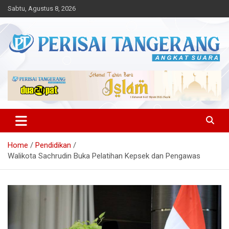
Skip
Sabtu, Agustus 8, 2026
to
content
Angkat Suara
Perisai Tangerang – Angkat
Suara
Home
Pendidikan
Walikota Sachrudin Buka Pelatihan Kepsek dan Pengawas