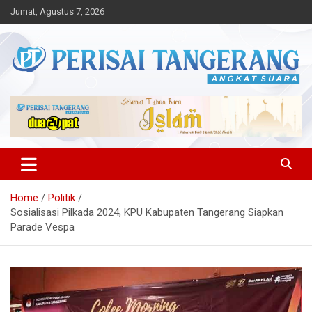
Skip
Jumat, Agustus 7, 2026
to
content
Angkat Suara
Perisai Tangerang – Angkat
Suara
Home
Politik
Sosialisasi Pilkada 2024, KPU Kabupaten Tangerang Siapkan
Parade Vespa