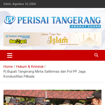
Skip
Senin, Agustus 10, 2026
to
content
Angkat Suara
Perisai Tangerang – Angkat
Suara
Home
Hukum & Kriminal
Pj Bupati Tangerang Minta Satlinmas dan Pol PP Jaga
Kondusifitas Pilkada