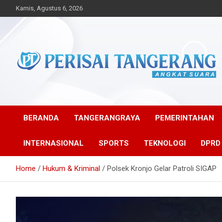
Skip
Kamis, Agustus 6, 2026
to
content
Angkat Suara
Perisai Tangerang –
Angkat Suara
BERANDA
TANGERANGRAYA
PEMERINTAHAN
INTERNASIONAL
SPORTS
TEKNOLOGI
DPRD
Home
Hukum & Kriminal
Polsek Kronjo Gelar Patroli SIGAP