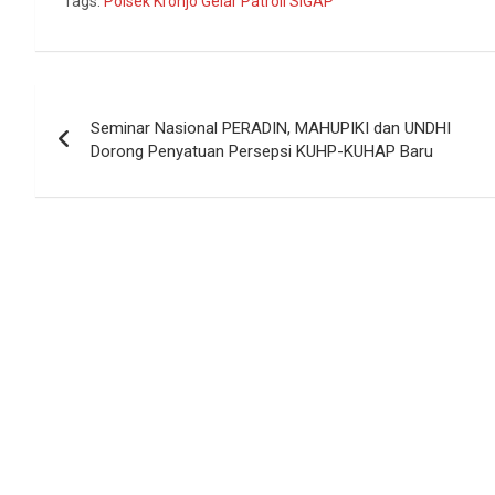
Tags:
Polsek Kronjo Gelar Patroli SIGAP
Navigasi
Seminar Nasional PERADIN, MAHUPIKI dan UNDHI
pos
Dorong Penyatuan Persepsi KUHP-KUHAP Baru