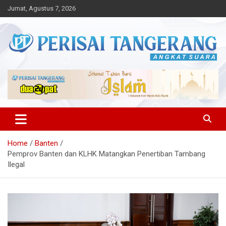
Skip
Jumat, Agustus 7, 2026
to
content
Angkat Suara
Perisai Tangerang – Angkat
Suara
Home
Banten
Pemprov Banten dan KLHK Matangkan Penertiban Tambang
Ilegal