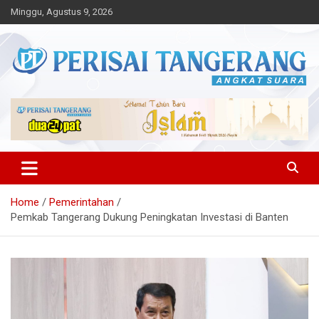
Skip
Minggu, Agustus 9, 2026
to
content
Angkat Suara
Perisai Tangerang – Angkat
Suara
Home
Pemerintahan
Pemkab Tangerang Dukung Peningkatan Investasi di Banten