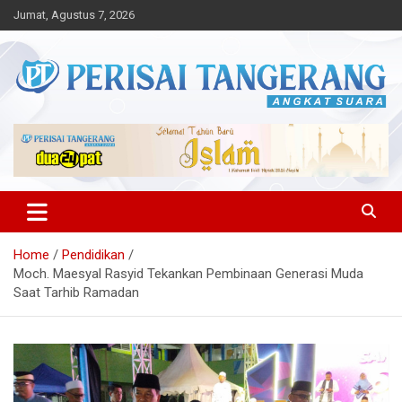
Skip
Jumat, Agustus 7, 2026
to
content
Angkat Suara
Perisai Tangerang – Angkat
Suara
Home
Pendidikan
Moch. Maesyal Rasyid Tekankan Pembinaan Generasi Muda
Saat Tarhib Ramadan