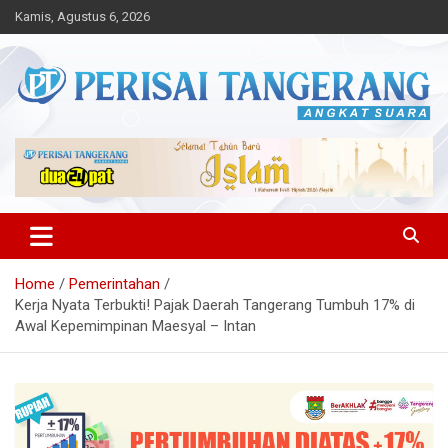
Skip
Kamis, Agustus 6, 2026
to
content
Angkat Suara
Perisai Tangerang – Angkat
Suara
Home
Pemerintahan
Kerja Nyata Terbukti! Pajak Daerah Tangerang Tumbuh 17% di
Awal Kepemimpinan Maesyal – Intan