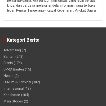
bersama-sama, kita bangun komunitas yang lebih cerdas,
kritis, dan berdaya melalui jendela informasi yang terbuka
lebar. Perisai Tangerang—Kawal Kebenaran, Angkat Suara.
Kategori Berita
Advertising
(7)
Banten
(242)
Bisnis
(176)
DPRD Banten
(15)
Health
(2)
Hukum & Kriminal
(382)
Internasional
(18)
Kesehatan
(104)
Main Stories
(2)