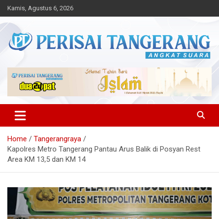
Skip
Kamis, Agustus 6, 2026
to
content
Angkat Suara
Perisai Tangerang – Angkat
Suara
Home
Tangerangraya
Kapolres Metro Tangerang Pantau Arus Balik di Posyan Rest
Area KM 13,5 dan KM 14