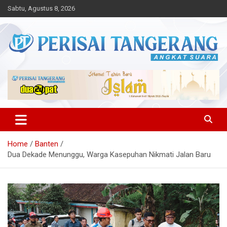
Skip
Sabtu, Agustus 8, 2026
to
content
Angkat Suara
Perisai Tangerang – Angkat
Suara
Home
Banten
Dua Dekade Menunggu, Warga Kasepuhan Nikmati Jalan Baru