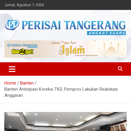
Skip
Jumat, Agustus 7, 2026
to
content
Angkat Suara
Perisai Tangerang – Angkat
Suara
Home
Banten
Banten Antisipasi Koreksi TKD, Pemprov Lakukan Realokasi
Anggaran