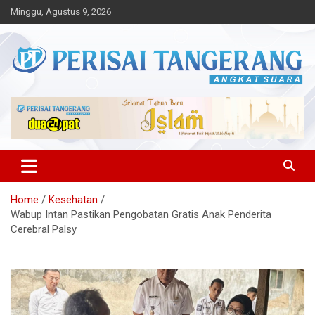
Skip
Minggu, Agustus 9, 2026
to
content
Angkat Suara
Perisai Tangerang – Angkat
Suara
Home
Kesehatan
Wabup Intan Pastikan Pengobatan Gratis Anak Penderita
Cerebral Palsy