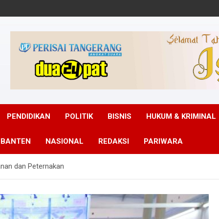
PENDIDIKAN
POLITIK
BISNIS
HUKUM & KRIMINAL
 BANTEN
NASIONAL
REDAKSI
PARIWARA
anan dan Peternakan