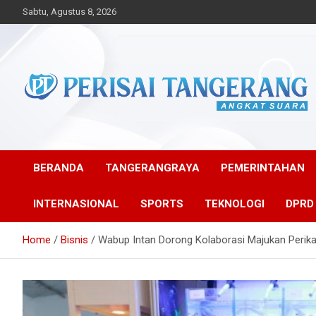
Skip
Sabtu, Agustus 8, 2026
to
content
Angkat Suara
Perisai Tangerang –
Angkat Suara
BERANDA
TANGERANGRAYA
PEMERINTAHAN
INTERNASIONAL
SPORTS
TEKNOLOGI
DPRD
Home
Bisnis
Wabup Intan Dorong Kolaborasi Majukan Perik