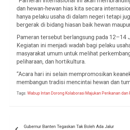
“Pameran internasional ini akan membranding
dan hewan-hewan hias kita secara internasio
hanya pelaku usaha di dalam negeri tetapi ju
bergerak di bidang hiasan baik hewan maupun
Pameran tersebut berlangsung pada 12–14 Jun
Kegiatan ini menjadi wadah bagi pelaku usaha
masyarakat umum untuk melihat perkembangan
peliharaan, dan hortikultura.
“Acara hari ini selain mempromosikan keaneka
membangun tradisi mencintai hewan dan tumb
Tags:
Wabup Intan Dorong Kolaborasi Majukan Perikanan dan
Navigasi
Gubernur Banten Tegaskan Tak Boleh Ada Jalur