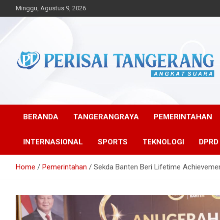
Skip
Minggu, Agustus 9, 2026
to
content
Angkat Suara
Perisai Tangerang –
Angkat Suara
BERANDA
TANGERANGRAYA
PEMERINTAHAN
INTERNASIONAL
SPORTS
TEKNOLOGI
DPRD
Home
Pemerintahan
Sekda Banten Beri Lifetime Achievemen