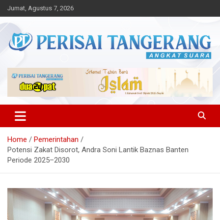
Skip
Jumat, Agustus 7, 2026
to
content
Angkat Suara
Perisai Tangerang – Angkat
Suara
Home
Pemerintahan
Potensi Zakat Disorot, Andra Soni Lantik Baznas Banten
Periode 2025–2030