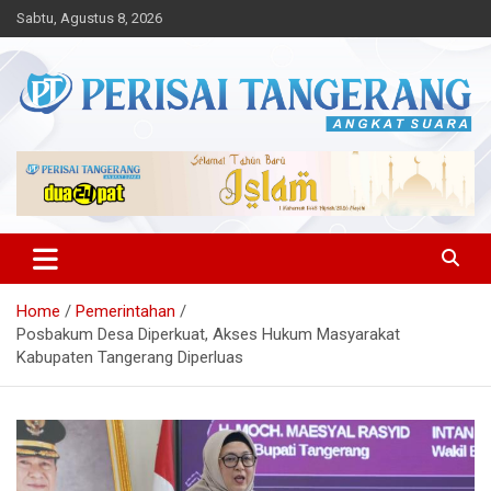
Skip
Sabtu, Agustus 8, 2026
to
content
Angkat Suara
Perisai Tangerang – Angkat
Suara
Home
Pemerintahan
Posbakum Desa Diperkuat, Akses Hukum Masyarakat
Kabupaten Tangerang Diperluas