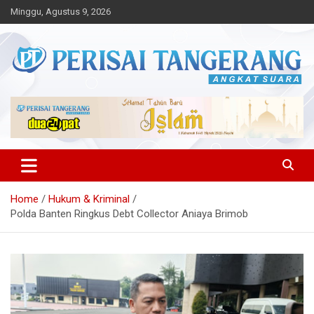
Skip
Minggu, Agustus 9, 2026
to
content
Angkat Suara
Perisai Tangerang – Angkat
Suara
Home
Hukum & Kriminal
Polda Banten Ringkus Debt Collector Aniaya Brimob