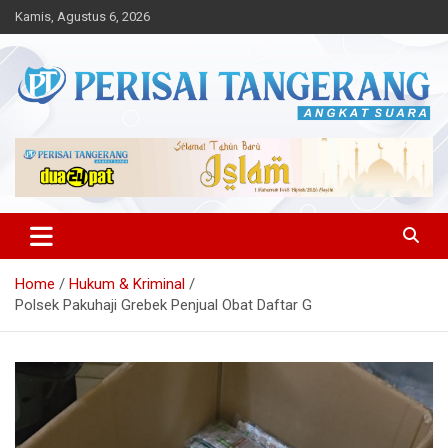
Skip
Kamis, Agustus 6, 2026
to
content
Angkat Suara
Perisai Tangerang – Angkat
Suara
Home
Hukum & Kriminal
Polsek Pakuhaji Grebek Penjual Obat Daftar G