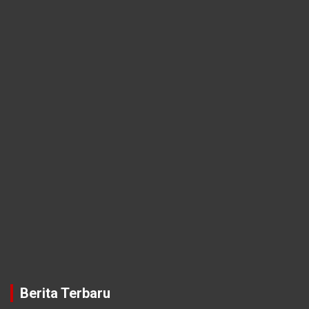
Berita Terbaru
Kantor Baru DPD RI Banten Mulai Dibangun
5 Agustus 2026
Redaksi Perisai
Pemkot Tangsel Perkuat Pendidikan Usia Dini
5 Agustus 2026
Redaksi Perisai