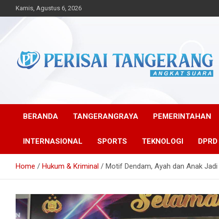
Skip
Kamis, Agustus 6, 2026
to
content
Angkat Suara
Perisai Tangerang –
Angkat Suara
BERANDA
TANGERANGRAYA
PEMERINTAHAN
INTERNASIONAL
SPORTS
TEKNOLOGI
DPRD
Home
Hukum & Kriminal
Motif Dendam, Ayah dan Anak Jadi