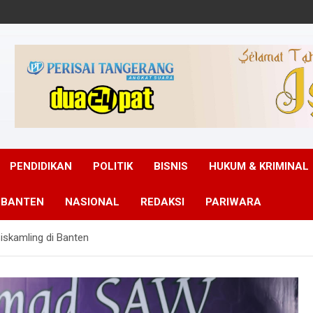
PENDIDIKAN
POLITIK
BISNIS
HUKUM & KRIMINAL
 BANTEN
NASIONAL
REDAKSI
PARIWARA
iskamling di Banten