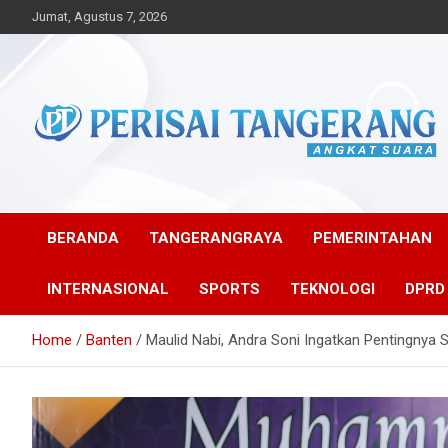
Skip
Jumat, Agustus 7, 2026
to
content
Angkat Suara
Perisai Tangerang –
Angkat Suara
BERANDA
TANGERANGRAYA
PEMERINTAHAN
INTERNASIONAL
SPORTS
TEKNOLOGI
DPRD
Home
Banten
Maulid Nabi, Andra Soni Ingatkan Pentingnya S