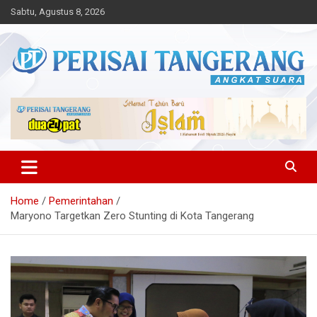
Skip
Sabtu, Agustus 8, 2026
to
content
Angkat Suara
Perisai Tangerang – Angkat
Suara
Home
Pemerintahan
Maryono Targetkan Zero Stunting di Kota Tangerang