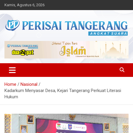
Skip
Kamis, Agustus 6, 2026
to
content
Angkat Suara
Perisai Tangerang – Angkat
Suara
Home
Nasional
Kadarkum Menyasar Desa, Kejari Tangerang Perkuat Literasi
Hukum