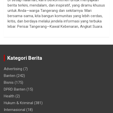
Di setiap halaman, kami berkomitmen untuk menyajikan
berita terkini, mendalam, dan inspiratif, yang diramu khusus
untuk Anda—warga Tangerang dan sekitarnya. Mari
bersama-sama, kita bangun komunitas yang lebih cerdas,
kritis, dan berdaya melalui jendela informasi yang terbuka
lebar. Perisai Tangerang—Kawal Kebenaran, Angkat Suara.
Kategori Berita
Advertising
(7)
Banten
(242)
Bisnis
(175)
DPRD Banten
(15)
Health
(2)
Hukum & Kriminal
(381)
Internasional
(18)