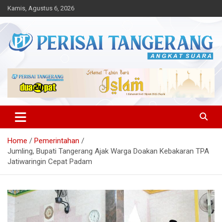
Skip
Kamis, Agustus 6, 2026
to
content
Angkat Suara
Perisai Tangerang – Angkat
Suara
Home
Pemerintahan
Jumling, Bupati Tangerang Ajak Warga Doakan Kebakaran TPA
Jatiwaringin Cepat Padam