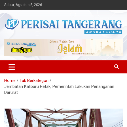
Skip
Sabtu, Agustus 8, 2026
to
content
Angkat Suara
Perisai Tangerang – Angkat
Suara
Home
Tak Berkategori
Jembatan Kalibaru Retak, Pemerintah Lakukan Penanganan
Darurat