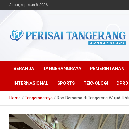
Skip
Sabtu, Agustus 8, 2026
to
content
Angkat Suara
Perisai Tangerang –
Angkat Suara
BERANDA
TANGERANGRAYA
PEMERINTAHAN
INTERNASIONAL
SPORTS
TEKNOLOGI
DPRD
Home
Tangerangraya
Doa Bersama di Tangerang Wujud Ikhti