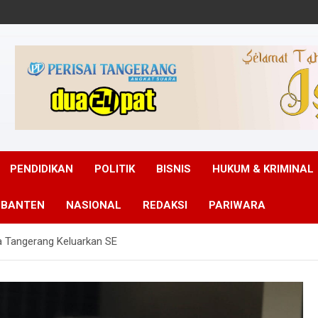
PENDIDIKAN
POLITIK
BISNIS
HUKUM & KRIMINAL
 BANTEN
NASIONAL
REDAKSI
PARIWARA
 Tangerang Keluarkan SE