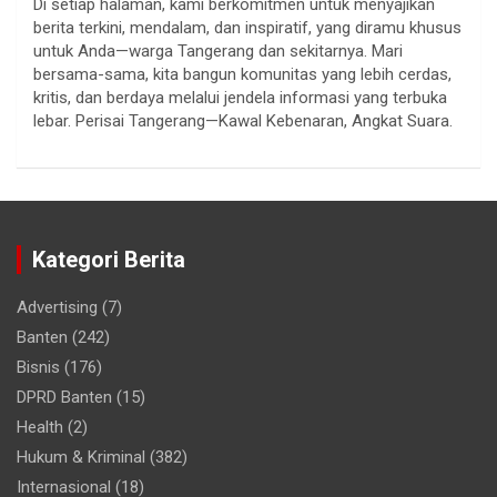
Di setiap halaman, kami berkomitmen untuk menyajikan
berita terkini, mendalam, dan inspiratif, yang diramu khusus
untuk Anda—warga Tangerang dan sekitarnya. Mari
bersama-sama, kita bangun komunitas yang lebih cerdas,
kritis, dan berdaya melalui jendela informasi yang terbuka
lebar. Perisai Tangerang—Kawal Kebenaran, Angkat Suara.
Kategori Berita
Advertising
(7)
Banten
(242)
Bisnis
(176)
DPRD Banten
(15)
Health
(2)
Hukum & Kriminal
(382)
Internasional
(18)