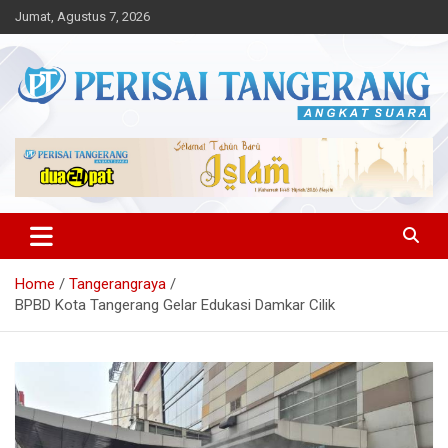
Skip
Jumat, Agustus 7, 2026
to
content
Angkat Suara
Perisai Tangerang – Angkat
Suara
Home
Tangerangraya
BPBD Kota Tangerang Gelar Edukasi Damkar Cilik