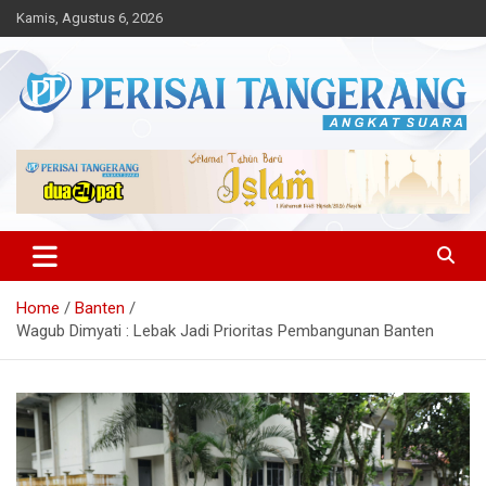
Skip
Kamis, Agustus 6, 2026
to
content
Angkat Suara
Perisai Tangerang – Angkat
Suara
Home
Banten
Wagub Dimyati : Lebak Jadi Prioritas Pembangunan Banten