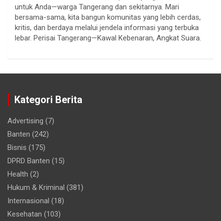
untuk Anda—warga Tangerang dan sekitarnya. Mari
bersama-sama, kita bangun komunitas yang lebih cerdas,
kritis, dan berdaya melalui jendela informasi yang terbuka
lebar. Perisai Tangerang—Kawal Kebenaran, Angkat Suara.
Kategori Berita
Advertising
(7)
Banten
(242)
Bisnis
(175)
DPRD Banten
(15)
Health
(2)
Hukum & Kriminal
(381)
Internasional
(18)
Kesehatan
(103)