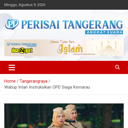
Skip
Minggu, Agustus 9, 2026
to
content
Angkat Suara
Perisai Tangerang – Angkat
Suara
Home
Tangerangraya
Wabup Intan Instruksikan OPD Siaga Kemarau