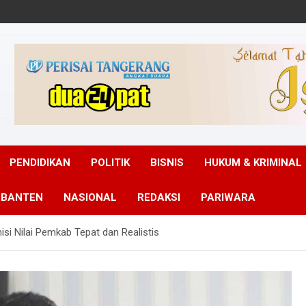
PENDIDIKAN
POLITIK
BISNIS
HUKUM & KRIMINAL
 BANTEN
NASIONAL
REDAKSI
PARIWARA
i Nilai Pemkab Tepat dan Realistis