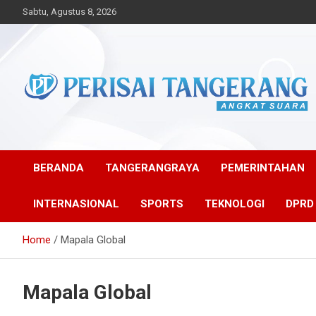
Skip
Sabtu, Agustus 8, 2026
to
content
Angkat Suara
Perisai Tangerang –
Angkat Suara
BERANDA
TANGERANGRAYA
PEMERINTAHAN
INTERNASIONAL
SPORTS
TEKNOLOGI
DPRD
Home
Mapala Global
Mapala Global