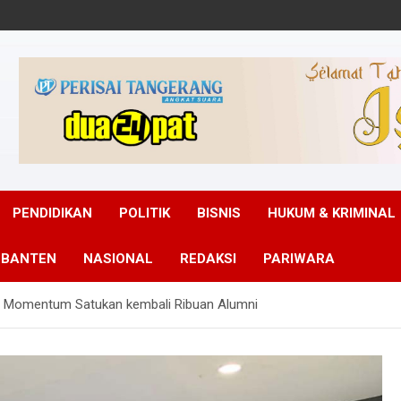
PENDIDIKAN
POLITIK
BISNIS
HUKUM & KRIMINAL
 BANTEN
NASIONAL
REDAKSI
PARIWARA
N Momentum Satukan kembali Ribuan Alumni