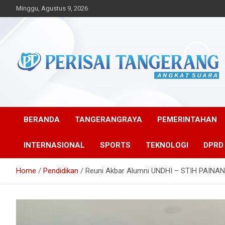
Skip
Minggu, Agustus 9, 2026
to
content
Angkat Suara
Perisai Tangerang –
Angkat Suara
BERANDA
TANGERANGRAYA
PEMERINTAHAN
INTERNASIONAL
SPORTS
TEKNOLOGI
DPRD
Home
Pendidikan
Reuni Akbar Alumni UNDHI – STIH PAINA