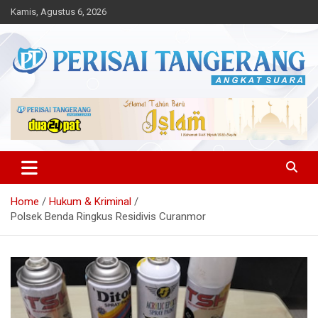
Skip
Kamis, Agustus 6, 2026
to
content
Angkat Suara
Perisai Tangerang – Angkat
Suara
Home
Hukum & Kriminal
Polsek Benda Ringkus Residivis Curanmor