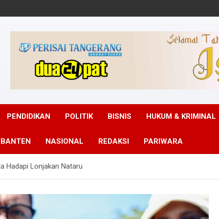
PENDIDIKAN
POLITIK
BISNIS
HUKUM & KRIMINAL
 BANTEN
NASIONAL
REDAKSI
PARIWARA
a Hadapi Lonjakan Nataru