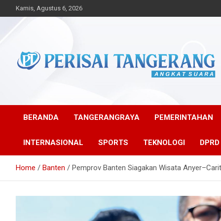
Skip
Kamis, Agustus 6, 2026
to
content
Angkat Suara
Perisai Tangerang –
Angkat Suara
BERANDA
TANGERANGRAYA
PEMERINTAHAN
INTERNASIONAL
SPORTS
TEKNOLOGI
DPRD
Home
Banten
Pemprov Banten Siagakan Wisata Anyer–Carit