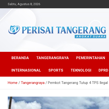
Skip
Sabtu, Agustus 8, 2026
to
content
Angkat Suara
Perisai Tangerang –
Angkat Suara
BERANDA
TANGERANGRAYA
PEMERINTAHAN
INTERNASIONAL
SPORTS
TEKNOLOGI
DPRD
Home
Tangerangraya
Pemkot Tangerang Tutup 4 TPS Ilegal 