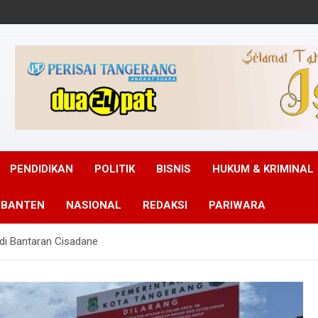
PENDIDIKAN
POLITIK
BISNIS
HUKUM & KRIMINAL
 BANTEN
NASIONAL
REDAKSI
PARIWARA
di Bantaran Cisadane