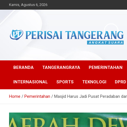
Skip
Kamis, Agustus 6, 2026
to
content
Angkat Suara
Perisai Tangerang –
Angkat Suara
BERANDA
TANGERANGRAYA
PEMERINTAHAN
INTERNASIONAL
SPORTS
TEKNOLOGI
DPRD
Home
Pemerintahan
Masjid Harus Jadi Pusat Peradaban d