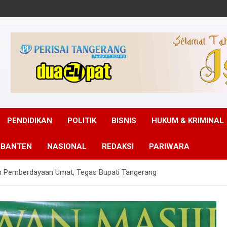
PENDIDIKAN
POLITIK
BISNIS
HUKUM & KRIMINAL
 BANTEN
NASIONAL
REDAKSI
PARIWARA
an Pemberdayaan Umat, Tegas Bupati Tangerang