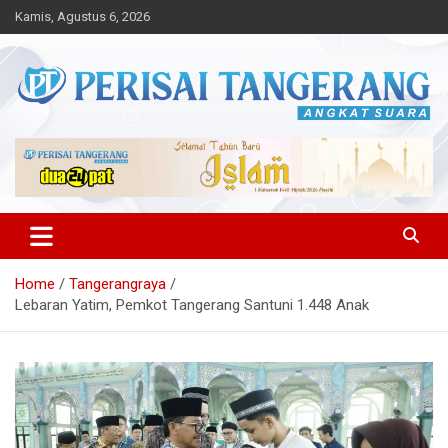
Skip
Kamis, Agustus 6, 2026
to
content
Angkat Suara
Perisai Tangerang – Angkat
Suara
Home
Tangerangraya
Lebaran Yatim, Pemkot Tangerang Santuni 1.448 Anak