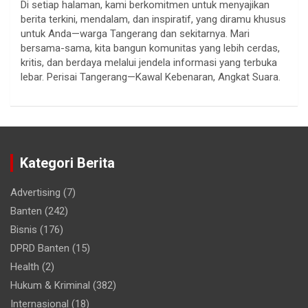
Di setiap halaman, kami berkomitmen untuk menyajikan
berita terkini, mendalam, dan inspiratif, yang diramu khusus
untuk Anda—warga Tangerang dan sekitarnya. Mari
bersama-sama, kita bangun komunitas yang lebih cerdas,
kritis, dan berdaya melalui jendela informasi yang terbuka
lebar. Perisai Tangerang—Kawal Kebenaran, Angkat Suara.
Kategori Berita
Advertising
(7)
Banten
(242)
Bisnis
(176)
DPRD Banten
(15)
Health
(2)
Hukum & Kriminal
(382)
Internasional
(18)