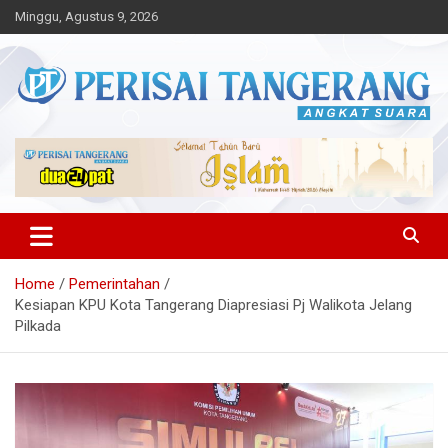
Skip
Minggu, Agustus 9, 2026
to
content
Angkat Suara
Perisai Tangerang – Angkat
Suara
Home
Pemerintahan
Kesiapan KPU Kota Tangerang Diapresiasi Pj Walikota Jelang
Pilkada