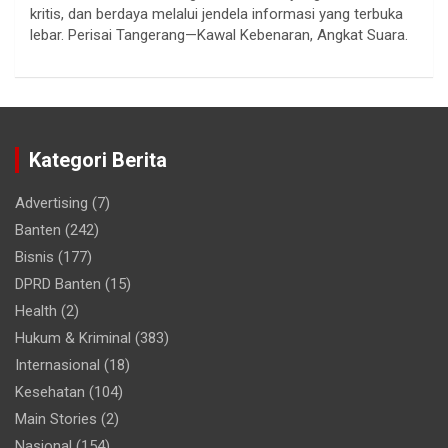
kritis, dan berdaya melalui jendela informasi yang terbuka
lebar. Perisai Tangerang—Kawal Kebenaran, Angkat Suara.
Kategori Berita
Advertising
(7)
Banten
(242)
Bisnis
(177)
DPRD Banten
(15)
Health
(2)
Hukum & Kriminal
(383)
Internasional
(18)
Kesehatan
(104)
Main Stories
(2)
Nasional
(154)