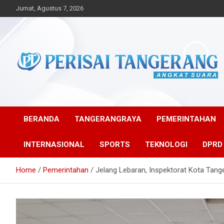
Skip
Jumat, Agustus 7, 2026
to
content
Angkat Suara
Perisai Tangerang –
Angkat Suara
BERANDA
TANGERANGRAYA
PEMERINTAHAN
INTERNASIONAL
SPORTS
TEKNOLOGI
DPRD
Home
Pemerintahan
Jelang Lebaran, Inspektorat Kota Tange