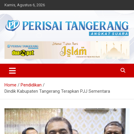
Skip
Kamis, Agustus 6, 2026
to
content
Angkat Suara
Perisai Tangerang – Angkat
Suara
Home
Pendidikan
Dindik Kabupaten Tangerang Terapkan PJJ Sementara