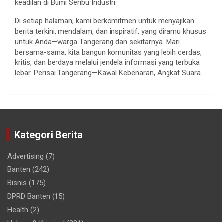
keadilan di Bumi Seribu Industri.
Di setiap halaman, kami berkomitmen untuk menyajikan
berita terkini, mendalam, dan inspiratif, yang diramu khusus
untuk Anda—warga Tangerang dan sekitarnya. Mari
bersama-sama, kita bangun komunitas yang lebih cerdas,
kritis, dan berdaya melalui jendela informasi yang terbuka
lebar. Perisai Tangerang—Kawal Kebenaran, Angkat Suara.
Kategori Berita
Advertising
(7)
Banten
(242)
Bisnis
(175)
DPRD Banten
(15)
Health
(2)