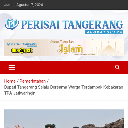
Skip
Jumat, Agustus 7, 2026
to
content
Angkat Suara
Perisai Tangerang – Angkat
Suara
Home
Pemerintahan
Bupati Tangerang Selalu Bersama Warga Terdampak Kebakaran
TPA Jatiwaringin